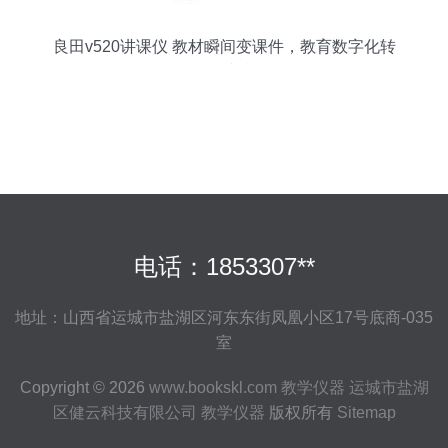
良田v520讲课仪 教材瞬间变课件，教育数字化转
型的扫山利剑
电话：1853307**
地址：山西省运城市盐湖区河东东街凤凰小区17号底商-035
室
Copyright © 2026
www.bookskl.com
教学仪器
运城市盐湖
区健云科技有限公司
教学仪器
版权所有
Sitemap