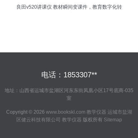
良田v520讲课仪 教材瞬间变课件，教育数字化转
型的扫山利剑
电话：1853307**
地址：山西省运城市盐湖区河东东街凤凰小区17号底商-035
室
Copyright © 2026
www.bookskl.com
教学仪器
运城市盐湖
区健云科技有限公司
教学仪器
版权所有
Sitemap