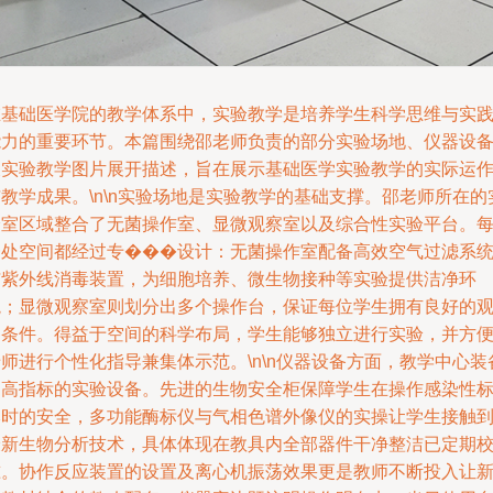
在基础医学院的教学体系中，实验教学是培养学生科学思维与实
能力的重要环节。本篇围绕邵老师负责的部分实验场地、仪器设
及实验教学图片展开描述，旨在展示基础医学实验教学的实际运
教学成果。\n\n实验场地是实验教学的基础支撑。邵老师所在的
验室区域整合了无菌操作室、显微观察室以及综合性实验平台。
一处空间都经过专���设计：无菌操作室配备高效空气过滤系
与紫外线消毒装置，为细胞培养、微生物接种等实验提供洁净环
境；显微观察室则划分出多个操作台，保证每位学生拥有良好的
察条件。得益于空间的科学布局，学生能够独立进行实验，并方
师进行个性化指导兼集体示范。\n\n仪器设备方面，教学中心装
了高指标的实验设备。先进的生物安全柜保障学生在操作感染性
本时的安全，多功能酶标仪与气相色谱外像仪的实操让学生接触
最新生物分析技术，具体体现在教具内全部器件干净整洁已定期
准。协作反应装置的设置及离心机振荡效果更是教师不断投入让